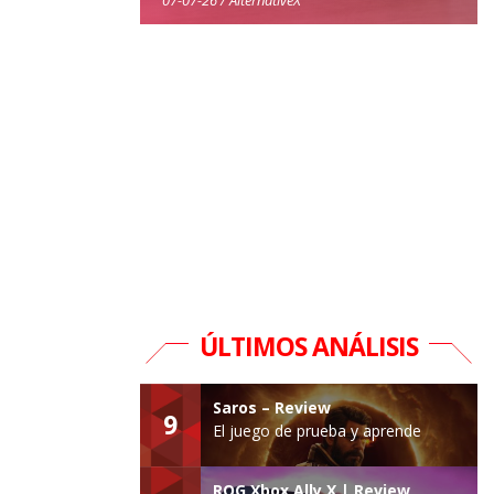
ÚLTIMOS ANÁLISIS
Saros – Review
9
El juego de prueba y aprende
ROG Xbox Ally X | Review