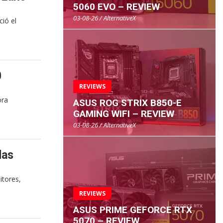
5060 EVO – REVIEW
03-08-26 / AlternativeX
ió el
0
REVIEWS
ora
ASUS ROG STRIX B850-E
GAMING WIFI – REVIEW
03-08-26 / AlternativeX
das
itores,
REVIEWS
ASUS PRIME GEFORCE RTX
5070 – REVIEW