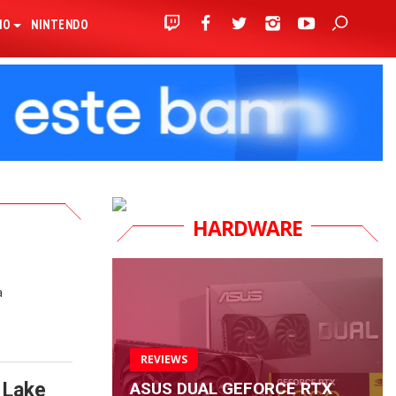
IO
NINTENDO
HARDWARE
a
REVIEWS
ASUS DUAL GEFORCE RTX
 Lake