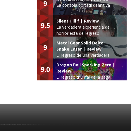
9
La consola portátil definitiva
Silent Hill f | Review
9.5
La verdadera experiencia de
horror está de regreso
Metal Gear Solid Delta:
9
Snake Eater | Review
El regreso de una verdadera
leyenda
Dragon Ball Sparking Zero |
9.0
Review
El regreso triunfal de la saga
Budokai Tenkaichi