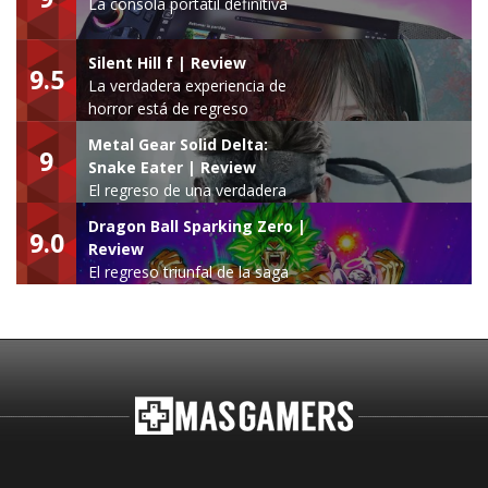
La consola portátil definitiva
Silent Hill f | Review
9.5
La verdadera experiencia de
horror está de regreso
Metal Gear Solid Delta:
9
Snake Eater | Review
El regreso de una verdadera
leyenda
Dragon Ball Sparking Zero |
9.0
Review
El regreso triunfal de la saga
Budokai Tenkaichi