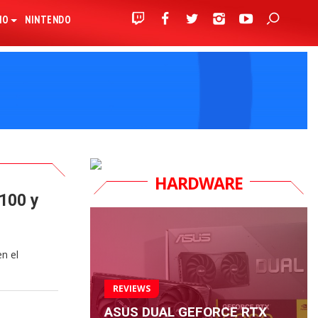
IO
NINTENDO
HARDWARE
 100 y
n el
REVIEWS
ASUS DUAL GEFORCE RTX