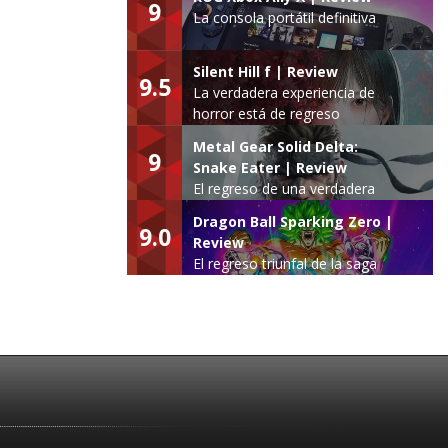
9
La consola portátil definitiva
Silent Hill f | Review
9.5
La verdadera experiencia de
horror está de regreso
Metal Gear Solid Delta:
9
Snake Eater | Review
El regreso de una verdadera
leyenda
Dragon Ball Sparking Zero |
9.0
Review
El regreso triunfal de la saga
Budokai Tenkaichi