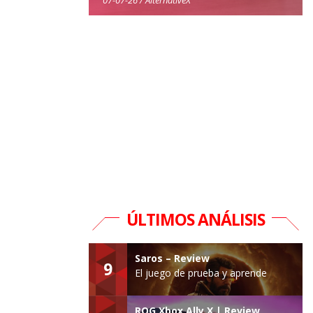
ÚLTIMOS ANÁLISIS
Saros – Review
9
El juego de prueba y aprende
ROG Xbox Ally X | Review