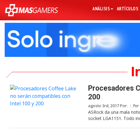
ANÁLISIS
ARTÍCULOS
I
Procesadores Co
200
agosto 3rd, 2017 Por:
Por
ASRock da una mala notici
socket LGA1151. Todo ind