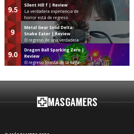
Silent Hill f | Review
9.5
La verdadera experiencia de
horror está de regreso
Metal Gear Solid Delta:
9
Snake Eater | Review
El regreso de una verdadera
leyenda
Dragon Ball Sparking Zero |
9.0
Review
El regreso triunfal de la saga
Budokai Tenkaichi