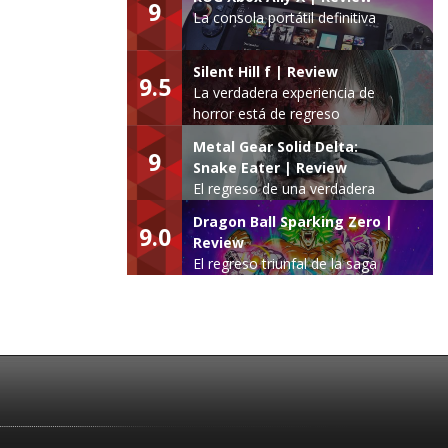
9
La consola portátil definitiva
Silent Hill f | Review
9.5
La verdadera experiencia de
horror está de regreso
Metal Gear Solid Delta:
9
Snake Eater | Review
El regreso de una verdadera
leyenda
Dragon Ball Sparking Zero |
9.0
Review
El regreso triunfal de la saga
Budokai Tenkaichi