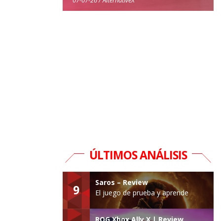
ÚLTIMOS ANÁLISIS
Saros – Review
9
El juego de prueba y aprende
ROG Xbox Ally X | Review