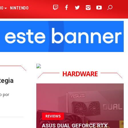
IO
NINTENDO
HARDWARE
tegia
o por
REVIEWS
ASUS DUAL GEFORCE RTX