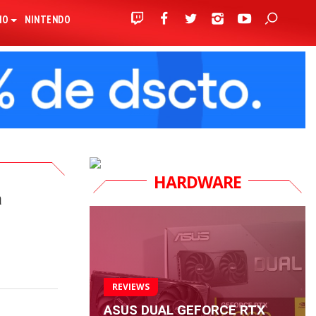
IO
NINTENDO
HARDWARE
a
REVIEWS
ASUS DUAL GEFORCE RTX