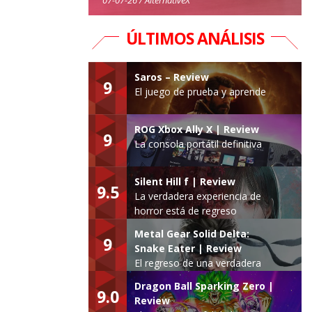
ÚLTIMOS ANÁLISIS
Saros – Review
9
El juego de prueba y aprende
ROG Xbox Ally X | Review
9
La consola portátil definitiva
Silent Hill f | Review
9.5
La verdadera experiencia de
horror está de regreso
Metal Gear Solid Delta:
9
Snake Eater | Review
El regreso de una verdadera
leyenda
Dragon Ball Sparking Zero |
9.0
Review