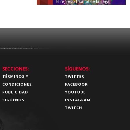
El regreso triunfal de la saga
Budokai Tenkaichi
SECCIONES:
SÍGUENOS:
TÉRMINOS Y
TWITTER
CONDICIONES
FACEBOOK
PUBLICIDAD
YOUTUBE
SIGUENOS
INSTAGRAM
TWITCH