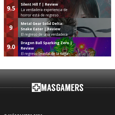
Silent Hill f | Review
9.5
La verdadera experiencia de
horror está de regreso
Metal Gear Solid Delta:
9
Snake Eater | Review
El regreso de una verdadera
leyenda
Dragon Ball Sparking Zero |
9.0
Review
El regreso triunfal de la saga
Budokai Tenkaichi