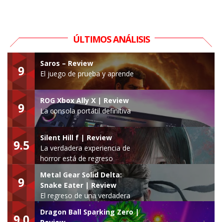
ÚLTIMOS ANÁLISIS
Saros – Review
9
El juego de prueba y aprende
ROG Xbox Ally X | Review
9
La consola portátil definitiva
Silent Hill f | Review
9.5
La verdadera experiencia de
horror está de regreso
Metal Gear Solid Delta:
9
Snake Eater | Review
El regreso de una verdadera
leyenda
Dragon Ball Sparking Zero |
9.0