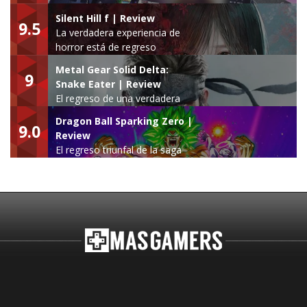
Silent Hill f | Review
9.5
La verdadera experiencia de
horror está de regreso
Metal Gear Solid Delta:
9
Snake Eater | Review
El regreso de una verdadera
leyenda
Dragon Ball Sparking Zero |
9.0
Review
El regreso triunfal de la saga
Budokai Tenkaichi