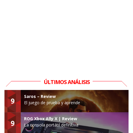
ÚLTIMOS ANÁLISIS
Saros – Review
9
El juego de prueba y aprende
ROG Xbox Ally X | Review
9
La consola portátil definitiva