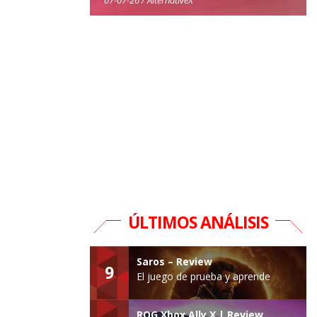
ÚLTIMOS ANÁLISIS
Saros – Review
9
El juego de prueba y aprende
ROG Xbox Ally X | Review