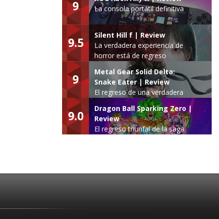
9
La consola portátil definitiva
Silent Hill f | Review
9.5
La verdadera experiencia de
horror está de regreso
Metal Gear Solid Delta:
9
Snake Eater | Review
El regreso de una verdadera
leyenda
Dragon Ball Sparking Zero |
9.0
Review
El regreso triunfal de la saga
Budokai Tenkaichi