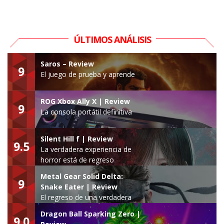
ÚLTIMOS ANÁLISIS
Saros – Review
9
El juego de prueba y aprende
ROG Xbox Ally X | Review
9
La consola portátil definitiva
Silent Hill f | Review
9.5
La verdadera experiencia de
horror está de regreso
Metal Gear Solid Delta:
9
Snake Eater | Review
El regreso de una verdadera
leyenda
Dragon Ball Sparking Zero |
9.0