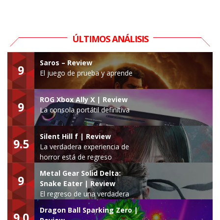
ÚLTIMOS ANÁLISIS
Saros – Review
9
El juego de prueba y aprende
ROG Xbox Ally X | Review
9
La consola portátil definitiva
Silent Hill f | Review
9.5
La verdadera experiencia de
horror está de regreso
Metal Gear Solid Delta:
9
Snake Eater | Review
El regreso de una verdadera
leyenda
Dragon Ball Sparking Zero |
9.0