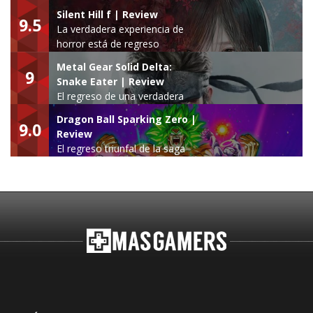
Silent Hill f | Review
9.5
La verdadera experiencia de
horror está de regreso
Metal Gear Solid Delta:
9
Snake Eater | Review
El regreso de una verdadera
leyenda
Dragon Ball Sparking Zero |
9.0
Review
El regreso triunfal de la saga
Budokai Tenkaichi