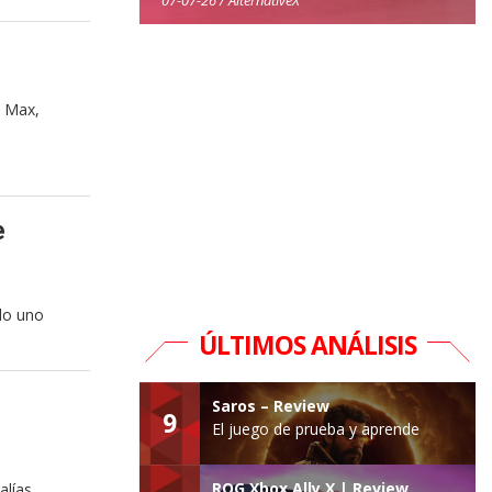
O Max,
e
do uno
ÚLTIMOS ANÁLISIS
Saros – Review
9
El juego de prueba y aprende
ROG Xbox Ally X | Review
alías