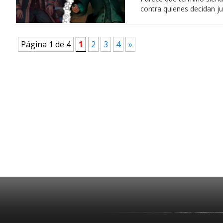
contra quienes decidan j
Página 1 de 4
1
2
3
4
»