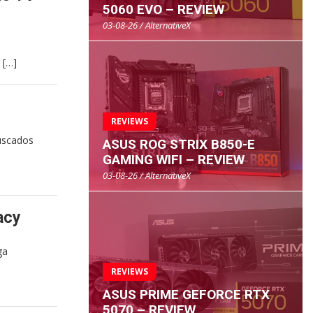
5060 EVO – REVIEW
03-08-26 / AlternativeX
 […]
REVIEWS
uscados
ASUS ROG STRIX B850-E
GAMING WIFI – REVIEW
03-08-26 / AlternativeX
acy
ga
REVIEWS
ASUS PRIME GEFORCE RTX
5070 – REVIEW