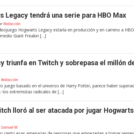
s Legacy tendrá una serie para HBO Max
or
Redacción
ideojuego Hogwarts Legacy estaría en producción y en camino a HB
 medio Giant Freakin […]
 triunfa en Twitch y sobrepasa el millón d
r
Redacción
o juego basado en el universo de Harry Potter, parece haber supera
 los extremistas radicales de […]
tch lloró al ser atacada por jugar Hogwarts
r
Samuel M.
o cierto esas amenazas de personas que empezarían a tomar repres