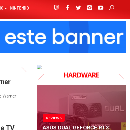
IO
NINTENDO
HARDWARE
rner
ue Warner
REVIEWS
ASUS DUAL GEFORCE RTX
de TV