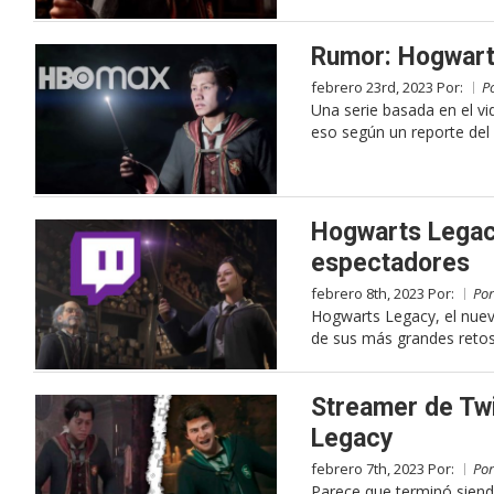
Rumor: Hogwart
febrero 23rd, 2023 Por:
P
Una serie basada en el v
eso según un reporte del
Hogwarts Legacy
espectadores
febrero 8th, 2023 Por:
Po
Hogwarts Legacy, el nuev
de sus más grandes retos:
Streamer de Twi
Legacy
febrero 7th, 2023 Por:
Po
Parece que terminó siend