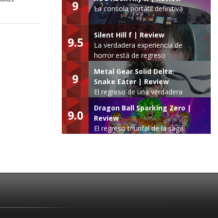
9
La consola portátil definitiva
Silent Hill f | Review
9.5
La verdadera experiencia de
horror está de regreso
Metal Gear Solid Delta:
9
Snake Eater | Review
El regreso de una verdadera
leyenda
Dragon Ball Sparking Zero |
9.0
Review
El regreso triunfal de la saga
Budokai Tenkaichi