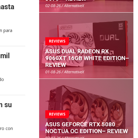
02-08-26 / AlternativeX
hasta
n para
REVIEWS
ASUS DUAL RADEON RX
mil
9060XT 16GB WHITE EDITION–
REVIEW
01-08-26 / AlternativeX
do
n su
REVIEWS
ASUS GEFORCE RTX 5080
ro con
NOCTUA OC EDITION– REVIEW
07-07-26 / AlternativeX