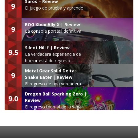
Saros – Review
9
El juego de prueba y aprende
ROG Xbox Ally X | Review
9
La consola portátil definitiva
Silent Hill f | Review
9.5
La verdadera experiencia de
horror está de regreso
Metal Gear Solid Delta:
9
Snake Eater | Review
El regreso de una verdadera
leyenda
Dragon Ball Sparking Zero |
9.0
Review
El regreso triunfal de la saga
Budokai Tenkaichi