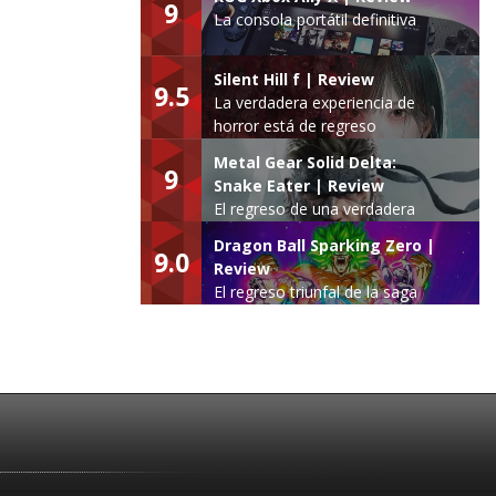
9
La consola portátil definitiva
Silent Hill f | Review
9.5
La verdadera experiencia de
horror está de regreso
Metal Gear Solid Delta:
9
Snake Eater | Review
El regreso de una verdadera
leyenda
Dragon Ball Sparking Zero |
9.0
Review
El regreso triunfal de la saga
Budokai Tenkaichi