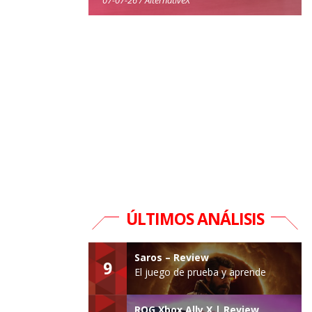
ÚLTIMOS ANÁLISIS
Saros – Review
9
El juego de prueba y aprende
ROG Xbox Ally X | Review