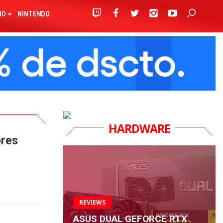
IO
NINTENDO
HARDWARE
ores
REVIEWS
ASUS DUAL GEFORCE RTX