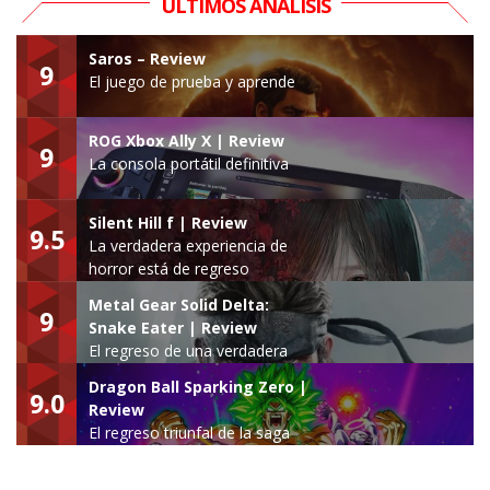
ÚLTIMOS ANÁLISIS
Saros – Review
9
El juego de prueba y aprende
ROG Xbox Ally X | Review
9
La consola portátil definitiva
Silent Hill f | Review
9.5
La verdadera experiencia de
horror está de regreso
Metal Gear Solid Delta:
9
Snake Eater | Review
El regreso de una verdadera
leyenda
Dragon Ball Sparking Zero |
9.0
Review
El regreso triunfal de la saga
Budokai Tenkaichi