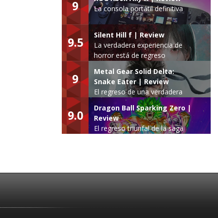
9
La consola portátil definitiva
Silent Hill f | Review
9.5
La verdadera experiencia de
horror está de regreso
Metal Gear Solid Delta:
9
Snake Eater | Review
El regreso de una verdadera
leyenda
Dragon Ball Sparking Zero |
9.0
Review
El regreso triunfal de la saga
Budokai Tenkaichi