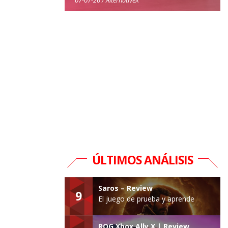
ÚLTIMOS ANÁLISIS
Saros – Review
9
El juego de prueba y aprende
ROG Xbox Ally X | Review