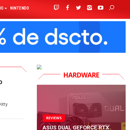
IO
NINTENDO
HARDWARE
o
itty
REVIEWS
ASUS DUAL GEFORCE RTX