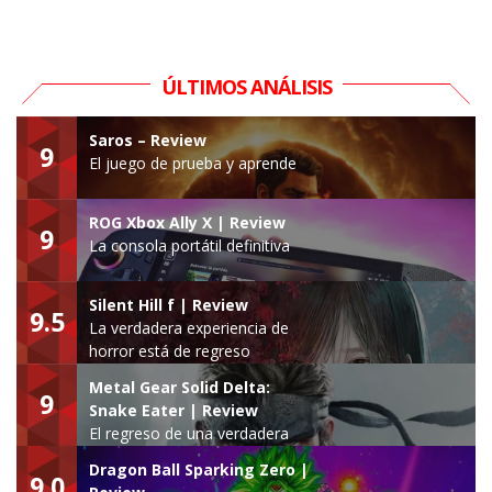
ÚLTIMOS ANÁLISIS
Saros – Review
9
El juego de prueba y aprende
ROG Xbox Ally X | Review
9
La consola portátil definitiva
Silent Hill f | Review
9.5
La verdadera experiencia de
horror está de regreso
Metal Gear Solid Delta:
9
Snake Eater | Review
El regreso de una verdadera
leyenda
Dragon Ball Sparking Zero |
9.0