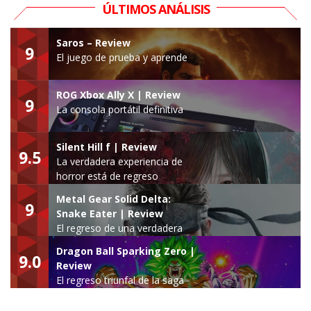
ÚLTIMOS ANÁLISIS
Saros – Review
9
El juego de prueba y aprende
ROG Xbox Ally X | Review
9
La consola portátil definitiva
Silent Hill f | Review
9.5
La verdadera experiencia de
horror está de regreso
Metal Gear Solid Delta:
9
Snake Eater | Review
El regreso de una verdadera
leyenda
Dragon Ball Sparking Zero |
9.0
Review
El regreso triunfal de la saga
Budokai Tenkaichi