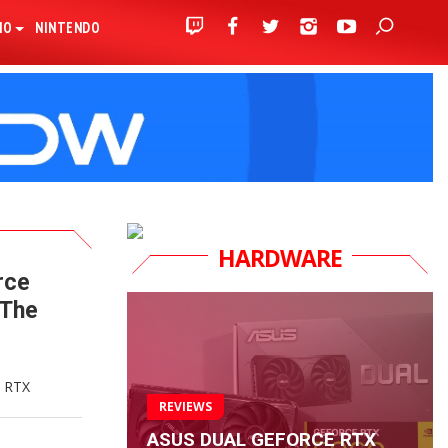
IO
NINTENDO
HARDWARE
rce
‘The
e RTX
REVIEWS
ASUS DUAL GEFORCE RTX