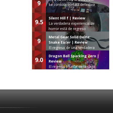
9
La consola portátil definitiva
Silent Hill f | Review
9.5
La verdadera experiencia de
horror está de regreso
Metal Gear Solid Delta:
9
Snake Eater | Review
El regreso de una verdadera
leyenda
Dragon Ball Sparking Zero |
9.0
Review
El regreso triunfal de la saga
Budokai Tenkaichi