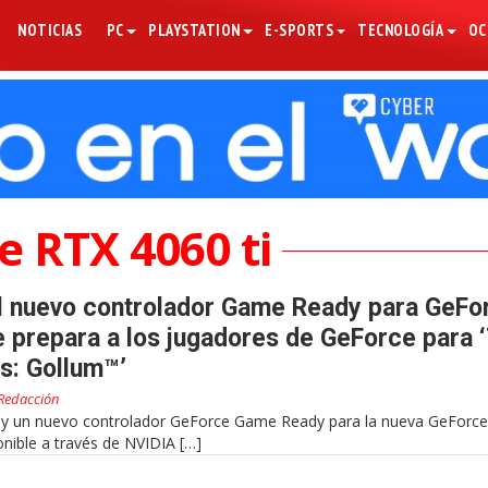
NOTICIAS
PC
PLAYSTATION
E-SPORTS
TECNOLOGÍA
OC
e RTX 4060 ti
l nuevo controlador Game Ready para GeFo
 prepara a los jugadores de GeForce para 
gs: Gollum™’
Redacción
y un nuevo controlador GeForce Game Ready para la nueva GeForc
onible a través de NVIDIA […]