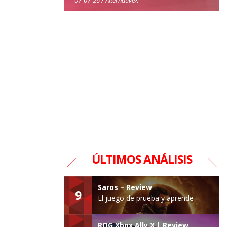
ÚLTIMOS ANÁLISIS
Saros – Review
9
El juego de prueba y aprende
ROG Xbox Ally X | Review