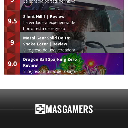
La consola portátil definitiva
Silent Hill f | Review
9.5
La verdadera experiencia de
horror está de regreso
Metal Gear Solid Delta:
9
Snake Eater | Review
El regreso de una verdadera
leyenda
Dragon Ball Sparking Zero |
9.0
Review
El regreso triunfal de la saga
Budokai Tenkaichi