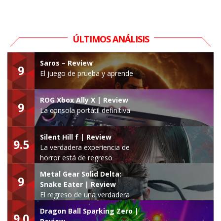
ÚLTIMOS ANÁLISIS
Saros – Review
9
El juego de prueba y aprende
ROG Xbox Ally X | Review
9
La consola portátil definitiva
Silent Hill f | Review
9.5
La verdadera experiencia de
horror está de regreso
Metal Gear Solid Delta:
9
Snake Eater | Review
El regreso de una verdadera
leyenda
Dragon Ball Sparking Zero |
9.0