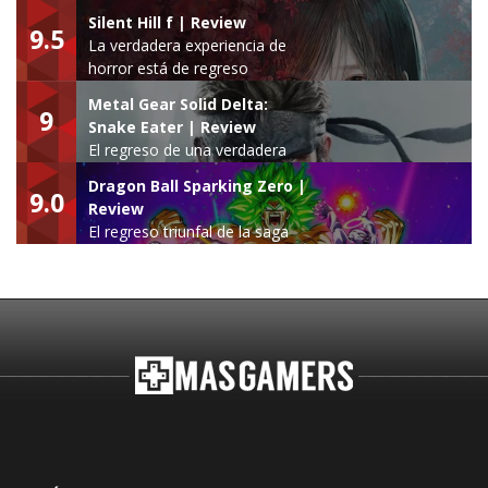
Silent Hill f | Review
9.5
La verdadera experiencia de
horror está de regreso
Metal Gear Solid Delta:
9
Snake Eater | Review
El regreso de una verdadera
leyenda
Dragon Ball Sparking Zero |
9.0
Review
El regreso triunfal de la saga
Budokai Tenkaichi