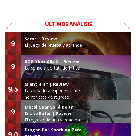
ÚLTIMOS ANÁLISIS
Saros – Review
9
El juego de prueba y aprende
ROG Xbox Ally X | Review
9
La consola portátil definitiva
Silent Hill f | Review
9.5
La verdadera experiencia de
horror está de regreso
Metal Gear Solid Delta:
9
Snake Eater | Review
El regreso de una verdadera
leyenda
Dragon Ball Sparking Zero |
9.0