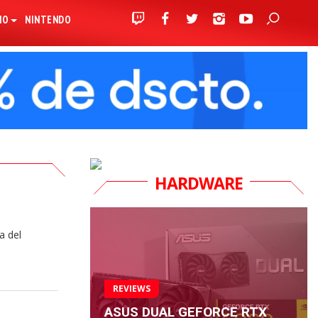
IO
NINTENDO
HARDWARE
a del
REVIEWS
ASUS DUAL GEFORCE RTX