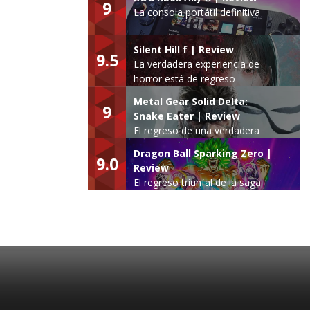
9
La consola portátil definitiva
Silent Hill f | Review
9.5
La verdadera experiencia de
horror está de regreso
Metal Gear Solid Delta:
9
Snake Eater | Review
El regreso de una verdadera
leyenda
Dragon Ball Sparking Zero |
9.0
Review
El regreso triunfal de la saga
Budokai Tenkaichi