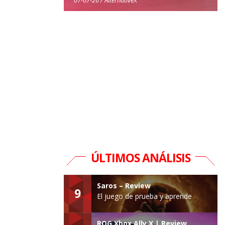
ÚLTIMOS ANÁLISIS
Saros – Review
9
El juego de prueba y aprende
ROG Xbox Ally X | Review