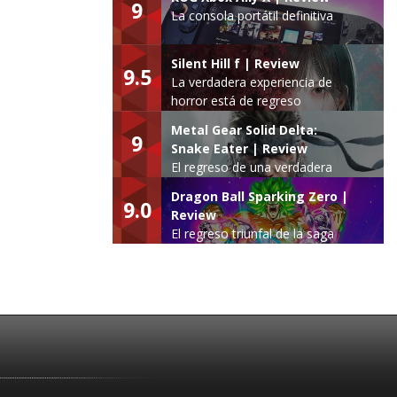
9
La consola portátil definitiva
Silent Hill f | Review
9.5
La verdadera experiencia de
horror está de regreso
Metal Gear Solid Delta:
9
Snake Eater | Review
El regreso de una verdadera
leyenda
Dragon Ball Sparking Zero |
9.0
Review
El regreso triunfal de la saga
Budokai Tenkaichi