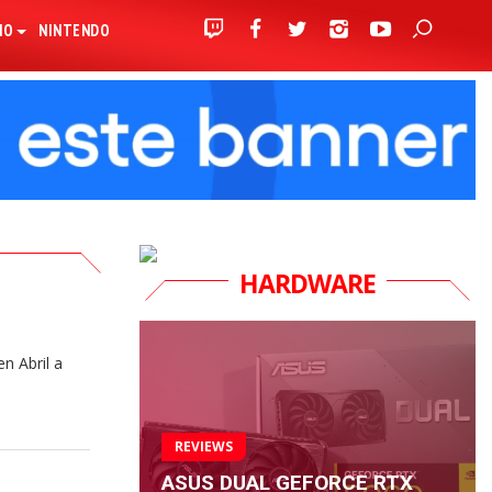
IO
NINTENDO
HARDWARE
en Abril a
REVIEWS
ASUS DUAL GEFORCE RTX