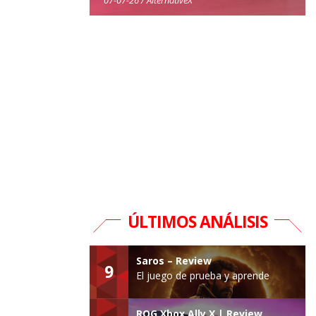
ÚLTIMOS ANÁLISIS
Saros – Review
9
El juego de prueba y aprende
ROG Xbox Ally X | Review