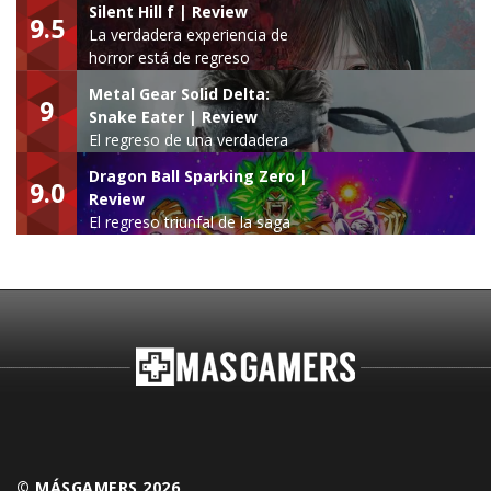
Silent Hill f | Review
9.5
La verdadera experiencia de
horror está de regreso
Metal Gear Solid Delta:
9
Snake Eater | Review
El regreso de una verdadera
leyenda
Dragon Ball Sparking Zero |
9.0
Review
El regreso triunfal de la saga
Budokai Tenkaichi
© MÁSGAMERS 2026