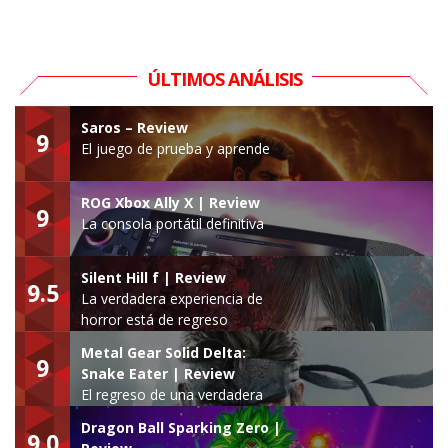
ÚLTIMOS ANÁLISIS
Saros – Review
9
El juego de prueba y aprende
ROG Xbox Ally X | Review
9
La consola portátil definitiva
Silent Hill f | Review
9.5
La verdadera experiencia de
horror está de regreso
Metal Gear Solid Delta:
9
Snake Eater | Review
El regreso de una verdadera
leyenda
Dragon Ball Sparking Zero |
9.0