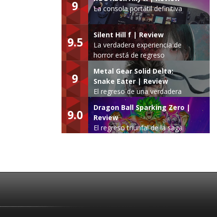
9
La consola portátil definitiva
Silent Hill f | Review
9.5
La verdadera experiencia de
horror está de regreso
Metal Gear Solid Delta:
9
Snake Eater | Review
El regreso de una verdadera
leyenda
Dragon Ball Sparking Zero |
9.0
Review
El regreso triunfal de la saga
Budokai Tenkaichi