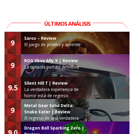
ÚLTIMOS ANÁLISIS
Saros – Review
9
El juego de prueba y aprende
ROG Xbox Ally X | Review
9
La consola portátil definitiva
Silent Hill f | Review
9.5
La verdadera experiencia de
horror está de regreso
Metal Gear Solid Delta:
9
Snake Eater | Review
El regreso de una verdadera
leyenda
Dragon Ball Sparking Zero |
9.0