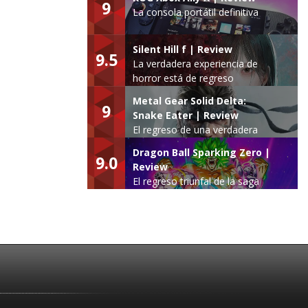
9
La consola portátil definitiva
Silent Hill f | Review
9.5
La verdadera experiencia de
horror está de regreso
Metal Gear Solid Delta:
9
Snake Eater | Review
El regreso de una verdadera
leyenda
Dragon Ball Sparking Zero |
9.0
Review
El regreso triunfal de la saga
Budokai Tenkaichi