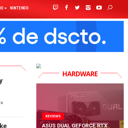
IO
NINTENDO
HARDWARE
y
ra
REVIEWS
ASUS DUAL GEFORCE RTX
ake