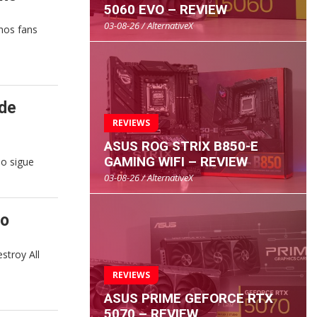
5060 EVO – REVIEW
03-08-26 / AlternativeX
hos fans
 de
REVIEWS
ASUS ROG STRIX B850-E
GAMING WIFI – REVIEW
io sigue
03-08-26 / AlternativeX
to
stroy All
REVIEWS
ASUS PRIME GEFORCE RTX
5070 – REVIEW