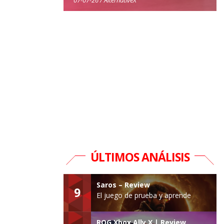
ÚLTIMOS ANÁLISIS
Saros – Review
9
El juego de prueba y aprende
ROG Xbox Ally X | Review