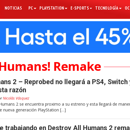
NOTICIAS
PC
PLAYSTATION
E-SPORTS
TECNOLOGÍA
OC
l Humans! Remake
ans 2 – Reprobed no llegará a PS4, Switch 
sta razón
or
Nicolás Vásquez
 Humans 2 se encuentra proximo a su estreno y esta llegará de mane
de nueva generación PlayStation […]
ne trabajando en Destroy All Humans 2 rem