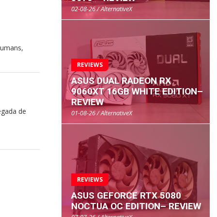
02-08-26 / AlternativeX
Humans,
REVIEWS
ASUS DUAL RADEON RX
9060XT 16GB WHITE EDITION–
REVIEW
egada de
01-08-26 / AlternativeX
REVIEWS
ASUS GEFORCE RTX 5080
NOCTUA OC EDITION– REVIEW
07-07-26 / AlternativeX