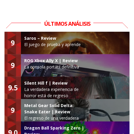
ÚLTIMOS ANÁLISIS
Saros – Review
9
El juego de prueba y aprende
ROG Xbox Ally X | Review
9
La consola portátil definitiva
Silent Hill f | Review
9.5
La verdadera experiencia de
horror está de regreso
Metal Gear Solid Delta:
9
Snake Eater | Review
El regreso de una verdadera
leyenda
Dragon Ball Sparking Zero |
9.0