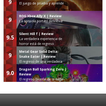
9
El juego de prueba y aprende
ROG Xbox Ally X | Review
9
La consola portátil definitiva
Silent Hill f | Review
9.5
La verdadera experiencia de
horror está de regreso
Metal Gear Solid Delta:
9
Snake Eater | Review
El regreso de una verdadera
leyenda
Dragon Ball Sparking Zero |
9.0
Review
El regreso triunfal de la saga
Budokai Tenkaichi