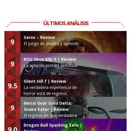
ÚLTIMOS ANÁLISIS
Saros – Review
9
El juego de prueba y aprende
ROG Xbox Ally X | Review
9
La consola portátil definitiva
Silent Hill f | Review
9.5
La verdadera experiencia de
horror está de regreso
Metal Gear Solid Delta:
9
Snake Eater | Review
El regreso de una verdadera
leyenda
Dragon Ball Sparking Zero |
9.0