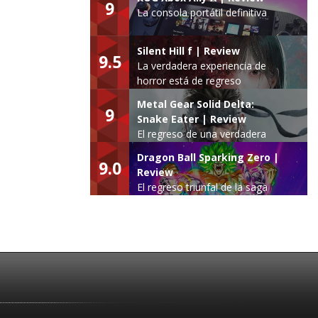
9
La consola portátil definitiva
Silent Hill f | Review
9.5
La verdadera experiencia de
horror está de regreso
Metal Gear Solid Delta:
9
Snake Eater | Review
El regreso de una verdadera
leyenda
Dragon Ball Sparking Zero |
9.0
Review
El regreso triunfal de la saga
Budokai Tenkaichi