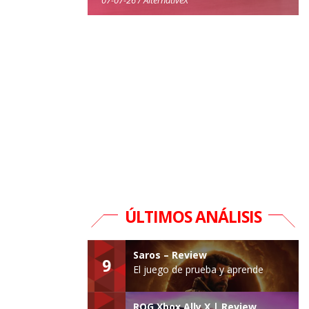
ÚLTIMOS ANÁLISIS
Saros – Review
9
El juego de prueba y aprende
ROG Xbox Ally X | Review