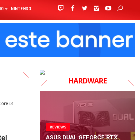
IO
NINTENDO
HARDWARE
Core i3
REVIEWS
ASUS DUAL GEFORCE RTX
tel