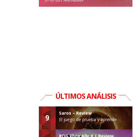
ÚLTIMOS ANÁLISIS
Saros – Review
9
El juego de prueba y aprende
ROG Xbox Ally X | Review