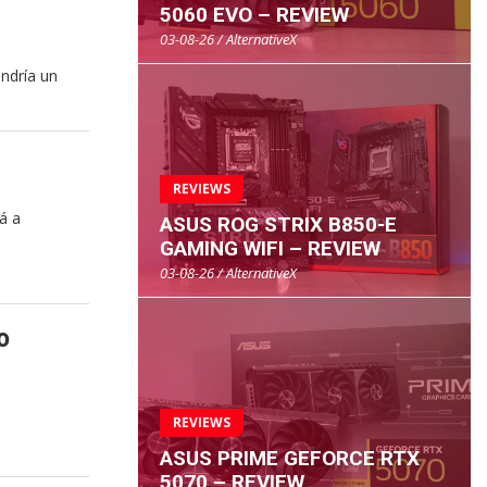
5060 EVO – REVIEW
03-08-26 / AlternativeX
endría un
REVIEWS
á a
ASUS ROG STRIX B850-E
GAMING WIFI – REVIEW
03-08-26 / AlternativeX
o
REVIEWS
ASUS PRIME GEFORCE RTX
5070 – REVIEW