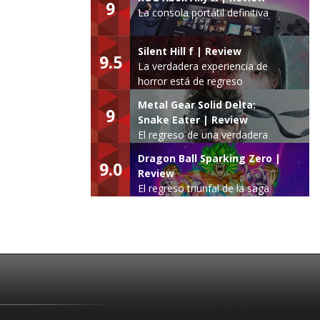
9
La consola portátil definitiva
Silent Hill f | Review
9.5
La verdadera experiencia de
horror está de regreso
Metal Gear Solid Delta:
9
Snake Eater | Review
El regreso de una verdadera
leyenda
Dragon Ball Sparking Zero |
9.0
Review
El regreso triunfal de la saga
Budokai Tenkaichi