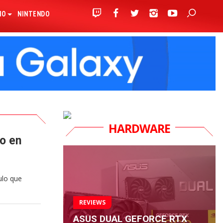
IO
NINTENDO
HARDWARE
co en
ulo que
REVIEWS
ASUS DUAL GEFORCE RTX