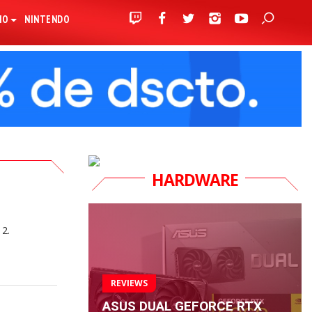
IO
NINTENDO
HARDWARE
 2.
REVIEWS
ASUS DUAL GEFORCE RTX