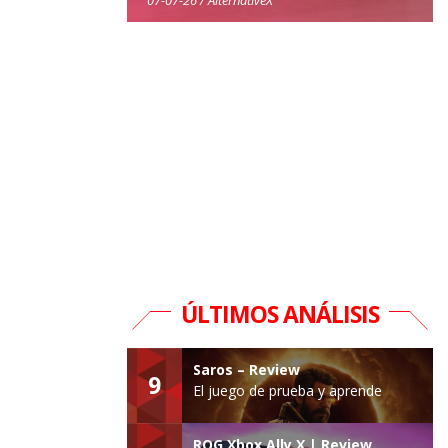
ÚLTIMOS ANÁLISIS
Saros – Review
9
El juego de prueba y aprende
ROG Xbox Ally X | Review