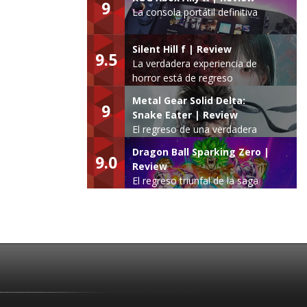
9
La consola portátil definitiva
Silent Hill f | Review
9.5
La verdadera experiencia de
horror está de regreso
Metal Gear Solid Delta:
9
Snake Eater | Review
El regreso de una verdadera
leyenda
Dragon Ball Sparking Zero |
9.0
Review
El regreso triunfal de la saga
Budokai Tenkaichi