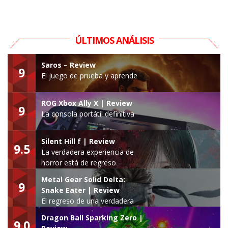
ÚLTIMOS ANÁLISIS
Saros – Review
9
El juego de prueba y aprende
ROG Xbox Ally X | Review
9
La consola portátil definitiva
Silent Hill f | Review
9.5
La verdadera experiencia de
horror está de regreso
Metal Gear Solid Delta:
9
Snake Eater | Review
El regreso de una verdadera
leyenda
Dragon Ball Sparking Zero |
9.0