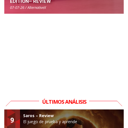
EDITION– REVIEW
07-07-26 / AlternativeX
ÚLTIMOS ANÁLISIS
Saros – Review
9
El juego de prueba y aprende