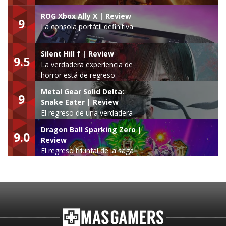
ROG Xbox Ally X | Review
9
La consola portátil definitiva
Silent Hill f | Review
9.5
La verdadera experiencia de
horror está de regreso
Metal Gear Solid Delta:
9
Snake Eater | Review
El regreso de una verdadera
leyenda
Dragon Ball Sparking Zero |
9.0
Review
El regreso triunfal de la saga
Budokai Tenkaichi