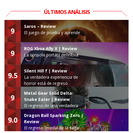
ÚLTIMOS ANÁLISIS
Saros – Review
9
El juego de prueba y aprende
ROG Xbox Ally X | Review
9
La consola portátil definitiva
Silent Hill f | Review
9.5
La verdadera experiencia de
horror está de regreso
Metal Gear Solid Delta:
9
Snake Eater | Review
El regreso de una verdadera
leyenda
Dragon Ball Sparking Zero |
9.0
Review
El regreso triunfal de la saga