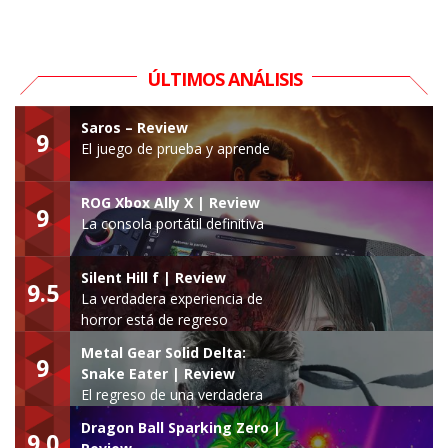
ÚLTIMOS ANÁLISIS
Saros – Review
9
El juego de prueba y aprende
ROG Xbox Ally X | Review
9
La consola portátil definitiva
Silent Hill f | Review
9.5
La verdadera experiencia de
horror está de regreso
Metal Gear Solid Delta:
9
Snake Eater | Review
El regreso de una verdadera
leyenda
Dragon Ball Sparking Zero |
9.0