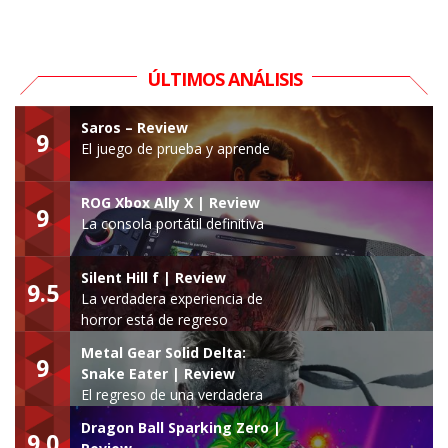
ÚLTIMOS ANÁLISIS
Saros – Review
9
El juego de prueba y aprende
ROG Xbox Ally X | Review
9
La consola portátil definitiva
Silent Hill f | Review
9.5
La verdadera experiencia de
horror está de regreso
Metal Gear Solid Delta:
9
Snake Eater | Review
El regreso de una verdadera
leyenda
Dragon Ball Sparking Zero |
9.0