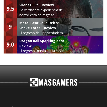
Silent Hill f | Review
9.5
La verdadera experiencia de
horror está de regreso
Metal Gear Solid Delta:
9
Snake Eater | Review
El regreso de una verdadera
leyenda
Dragon Ball Sparking Zero |
9.0
Review
El regreso triunfal de la saga
Budokai Tenkaichi