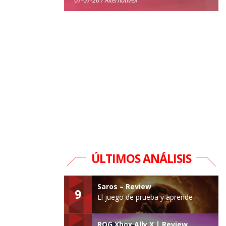
ÚLTIMOS ANÁLISIS
Saros – Review
9
El juego de prueba y aprende
ROG Xbox Ally X | Review