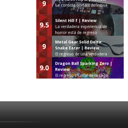
9
La consola portátil definitiva
Silent Hill f | Review
9.5
La verdadera experiencia de
horror está de regreso
Metal Gear Solid Delta:
9
Snake Eater | Review
El regreso de una verdadera
leyenda
Dragon Ball Sparking Zero |
9.0
Review
El regreso triunfal de la saga
Budokai Tenkaichi