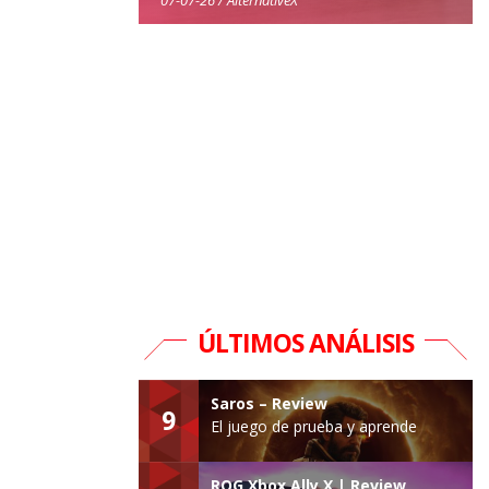
ÚLTIMOS ANÁLISIS
Saros – Review
9
El juego de prueba y aprende
ROG Xbox Ally X | Review