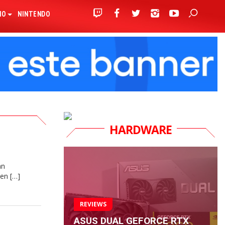
IO
NINTENDO
HARDWARE
an
en […]
REVIEWS
ASUS DUAL GEFORCE RTX