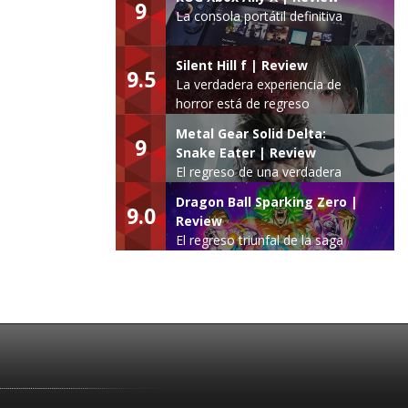
9
La consola portátil definitiva
Silent Hill f | Review
9.5
La verdadera experiencia de
horror está de regreso
Metal Gear Solid Delta:
9
Snake Eater | Review
El regreso de una verdadera
leyenda
Dragon Ball Sparking Zero |
9.0
Review
El regreso triunfal de la saga
Budokai Tenkaichi