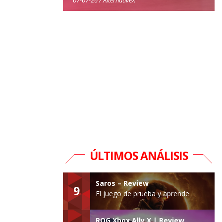
ÚLTIMOS ANÁLISIS
Saros – Review
9
El juego de prueba y aprende
ROG Xbox Ally X | Review