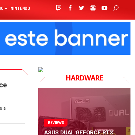
IO
NINTENDO
HARDWARE
ice
e a
REVIEWS
ASUS DUAL GEFORCE RTX