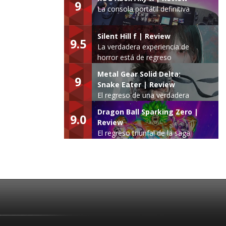
9
La consola portátil definitiva
Silent Hill f | Review
9.5
La verdadera experiencia de
horror está de regreso
Metal Gear Solid Delta:
9
Snake Eater | Review
El regreso de una verdadera
leyenda
Dragon Ball Sparking Zero |
9.0
Review
El regreso triunfal de la saga
Budokai Tenkaichi