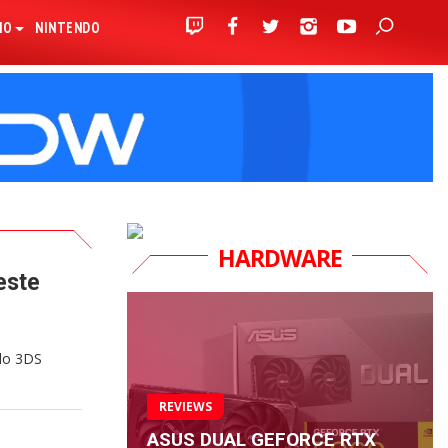
IO
NINTENDO
HARDWARE
este
ndo 3DS
REVIEWS
ASUS DUAL GEFORCE RTX