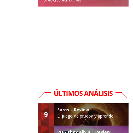
ÚLTIMOS ANÁLISIS
Saros – Review
9
El juego de prueba y aprende
ROG Xbox Ally X | Review