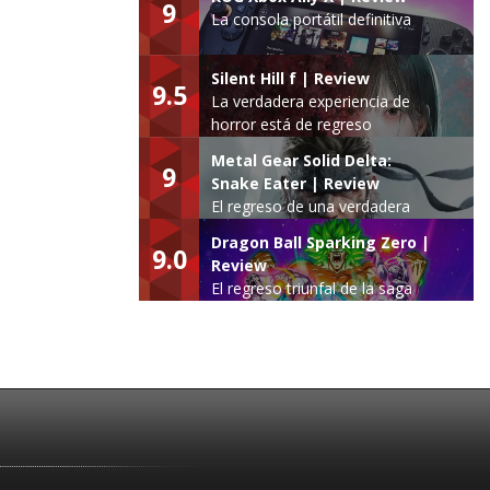
9
La consola portátil definitiva
Silent Hill f | Review
9.5
La verdadera experiencia de
horror está de regreso
Metal Gear Solid Delta:
9
Snake Eater | Review
El regreso de una verdadera
leyenda
Dragon Ball Sparking Zero |
9.0
Review
El regreso triunfal de la saga
Budokai Tenkaichi