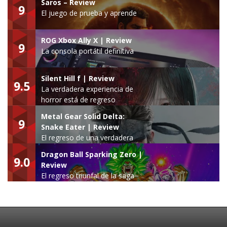
Saros – Review
9
El juego de prueba y aprende
ROG Xbox Ally X | Review
9
La consola portátil definitiva
Silent Hill f | Review
9.5
La verdadera experiencia de
horror está de regreso
Metal Gear Solid Delta:
9
Snake Eater | Review
El regreso de una verdadera
leyenda
Dragon Ball Sparking Zero |
9.0
Review
El regreso triunfal de la saga
Budokai Tenkaichi