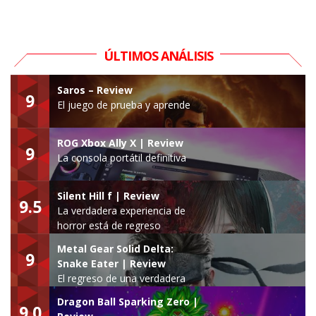
ÚLTIMOS ANÁLISIS
Saros – Review
9
El juego de prueba y aprende
ROG Xbox Ally X | Review
9
La consola portátil definitiva
Silent Hill f | Review
9.5
La verdadera experiencia de
horror está de regreso
Metal Gear Solid Delta:
9
Snake Eater | Review
El regreso de una verdadera
leyenda
Dragon Ball Sparking Zero |
9.0